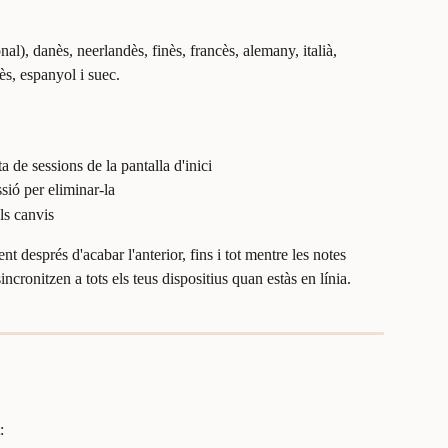
onal), danès, neerlandès, finès, francès, alemany, italià, 
ès, espanyol i suec.
ta de sessions de la pantalla d'inici
sió per eliminar-la
els canvis
 després d'acabar l'anterior, fins i tot mentre les notes 
ncronitzen a tots els teus dispositius quan estàs en línia.
: