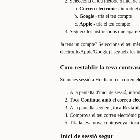
Selecciona el teu mètode d'inici de s
Correu electrònic
 - introduei
Google
 - tria el teu compte
Apple
 - tria el teu compte
Segueix les instruccions que apareix
Ja tens un compte? Selecciona el teu mèto
electrònic/Apple/Google) i segueix les in
Com restablir la teva contra
Si inicies sessió a Heidi amb el correu el
A la pantalla d'inici de sessió, intr
Toca 
Continua amb el correu elec
A la pantalla següent, toca 
Restable
Comprova el teu correu electrònic pe
Tria la teva nova contrasenya i toca
Inici de sessió segur