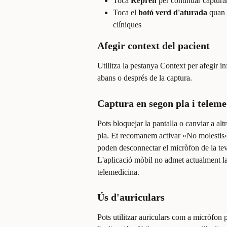
Toca 
Reprèn
 per continuar captura
Toca el 
botó verd d'aturada
 quan 
clíniques
Afegir context del pacient
Utilitza la pestanya Context per afegir i
abans o després de la captura.
Captura en segon pla i teleme
Pots bloquejar la pantalla o canviar a al
pla. Et recomanem activar «No molestis» 
poden desconnectar el micròfon de la tev
L'aplicació mòbil no admet actualment la 
telemedicina.
Ús d'auriculars
Pots utilitzar auriculars com a micròfon p