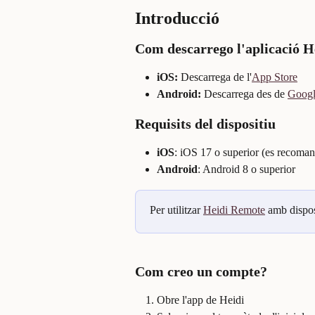
Introducció
Com descarrego l'aplicació H
iOS:
 Descarrega de l'
App Store
Android:
 Descarrega des de 
Googl
Requisits del dispositiu
iOS
: iOS 17 o superior (es recoma
Android
: Android 8 o superior
Per utilitzar 
Heidi Remote
 amb dispos
Com creo un compte?
Obre l'app de Heidi