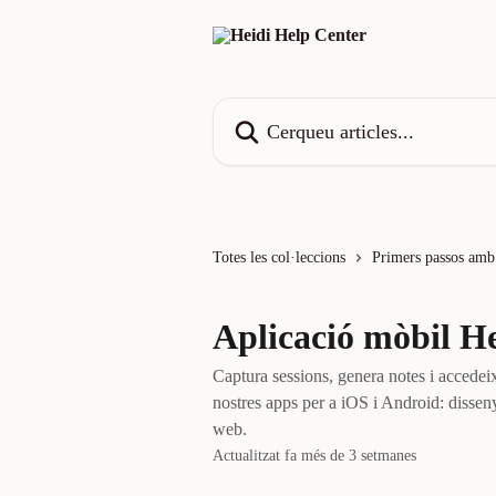
Ves al contingut principal
Cerqueu articles...
Totes les col·leccions
Primers passos amb
Aplicació mòbil He
Captura sessions, genera notes i accedei
nostres apps per a iOS i Android: dissen
web.
Actualitzat fa més de 3 setmanes