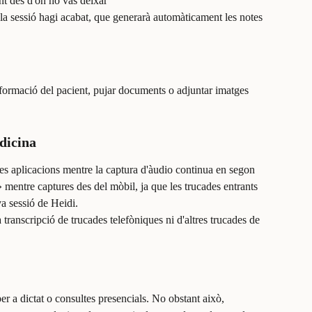
nt des d'on ho vas deixar
la sessió hagi acabat, que generarà automàticament les notes 
nformació del pacient, pujar documents o adjuntar imatges 
dicina
tres aplicacions mentre la captura d'àudio continua en segon 
mentre captures des del mòbil, ja que les trucades entrants 
a sessió de Heidi.
transcripció de trucades telefòniques ni d'altres trucades de 
er a dictat o consultes presencials. No obstant això, 