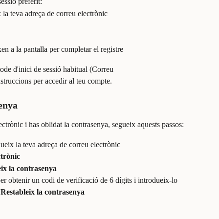
essió preferit:
x la teva adreça de correu electrònic
en a la pantalla per completar el registre
de d'inici de sessió habitual (Correu 
struccions per accedir al teu compte.
senya
ectrònic i has oblidat la contrasenya, segueix aquests passos:
odueix la teva adreça de correu electrònic
trònic
ix la contrasenya
r obtenir un codi de verificació de 6 dígits i introdueix-lo
 
Restableix la contrasenya