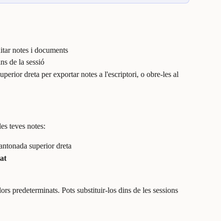
ditar notes i documents
ns de la sessió
superior dreta per exportar notes a l'escriptori, o obre-les al 
 les teves notes:
cantonada superior dreta
at
ors predeterminats. Pots substituir-los dins de les sessions 