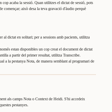
cop acaba la sessió. Quan utilitzes el dictat de sessió, pots 
de començar; això desa la teva gravació d'àudio perquè 
r al dictat en solitari; per a sessions amb pacients, utilitza 
ió només estan disponibles un cop creat el document de dictat 
tilla a partir del primer resultat, utilitza Transcribe.
tual a la pestanya Nota, de manera semblant al programari de 
tament als camps Nota o Context de Heidi. S'hi accedeix 
aquestes pestanyes.