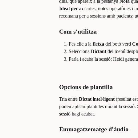
dius, que apareix a la pestanya 
Nota
 qua
Ideal per a:
 cartes, notes operatòries i 
recomana per a sessions amb pacients; uti
Com s'utilitza
Fes clic a la 
fletxa
 del botó verd 
Co
Selecciona 
Dictant
 del menú despl
Parla i acaba la sessió: Heidi gener
Opcions de plantilla
Tria entre 
Dictat intel·ligent
 (resultat es
poden aplicar plantilles durant la sessió. 
sessió hagi acabat.
Emmagatzematge d'àudio