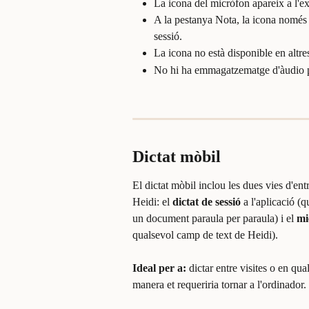
La icona del micròfon apareix a l'ex
A la pestanya Nota, la icona només 
sessió.
La icona no està disponible en altres
No hi ha emmagatzematge d'àudio per
Dictat mòbil
El dictat mòbil inclou les dues vies d'en
Heidi: el 
dictat de sessió
 a l'aplicació (
un document paraula per paraula) i el 
mi
qualsevol camp de text de Heidi).
Ideal per a:
 dictar entre visites o en qua
manera et requeriria tornar a l'ordinador.