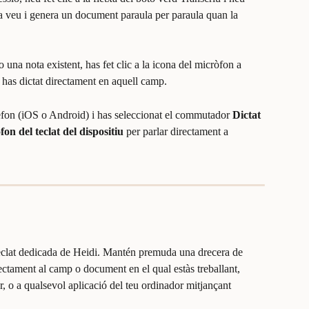
va veu i genera un document paraula per paraula quan la 
o una nota existent, has fet clic a la icona del micròfon a 
i has dictat directament en aquell camp.
elèfon (iOS o Android) i has seleccionat el commutador 
Dictat
fon del teclat del dispositiu
 per parlar directament a 
e teclat dedicada de Heidi. Mantén premuda una drecera de 
rectament al camp o document en el qual estàs treballant, 
, o a qualsevol aplicació del teu ordinador mitjançant 