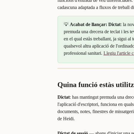
funcions d'entrada de veu diferenciades: D
cadascuna adaptada a fluxos de treball di
💡 
Acabat de llançar: Dictat
: la no
premuda una drecera de teclat i les 
en el qual estàs treballant, ja sigui a
qualsevol altra aplicació de l'ordinad
professional sanitari. 
Llegiu l'article
Quina funció estàs utilit
Dictat
: has mantingut premuda una drecer
l'aplicació d'escriptori, funciona en qua
documents, notes, finestres de missatger
de Heidi.
Dictat de sessió
 — abans d'iniciar una se