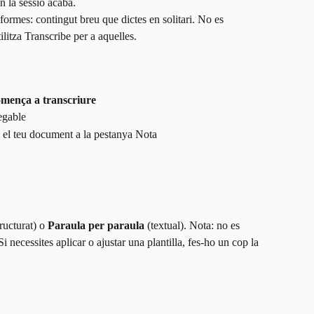
n la sessió acaba.
informes: contingut breu que dictes en solitari. No es 
litza Transcribe per a aquelles.
mença a transcriure
egable
a el teu document a la pestanya Nota
tructurat) o 
Paraula per paraula
 (textual). Nota: no es 
Si necessites aplicar o ajustar una plantilla, fes-ho un cop la 