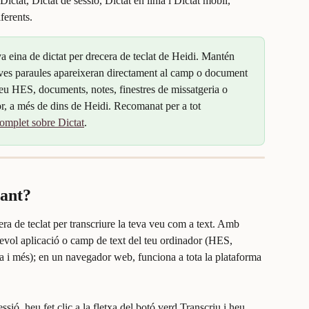
ictat, Dictat de sessió, Dictat en línia i Dictat mòbil, 
ferents.
va eina de dictat per drecera de teclat de Heidi. Mantén 
teves paraules apareixeran directament al camp o document 
l teu HES, documents, notes, finestres de missatgeria o 
or, a més de dins de Heidi. Recomanat per a tot 
 complet sobre Dictat
.
zant?
a de teclat per transcriure la teva veu com a text. Amb 
lsevol aplicació o camp de text del teu ordinador (HES, 
ia i més); en un navegador web, funciona a tota la plataforma 
ssió, heu fet clic a la fletxa del botó verd Transcriu i heu 