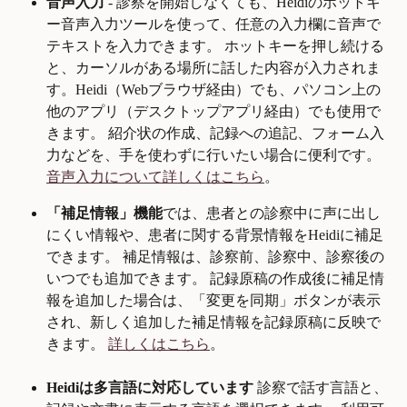
音声入力
 - 診察を開始しなくても、Heidiのホットキ
ー音声入力ツールを使って、任意の入力欄に音声で
テキストを入力できます。 ホットキーを押し続ける
と、カーソルがある場所に話した内容が入力されま
す。Heidi（Webブラウザ経由）でも、パソコン上の
他のアプリ（デスクトップアプリ経由）でも使用で
きます。 紹介状の作成、記録への追記、フォーム入
力などを、手を使わずに行いたい場合に便利です。 
音声入力について詳しくはこちら
。
「補足情報」機能
では、患者との診察中に声に出し
にくい情報や、患者に関する背景情報をHeidiに補足
できます。 補足情報は、診察前、診察中、診察後の
いつでも追加できます。 記録原稿の作成後に補足情
報を追加した場合は、「変更を同期」ボタンが表示
され、新しく追加した補足情報を記録原稿に反映で
きます。 
詳しくはこちら
。
Heidiは多言語に対応しています
 診察で話す言語と、