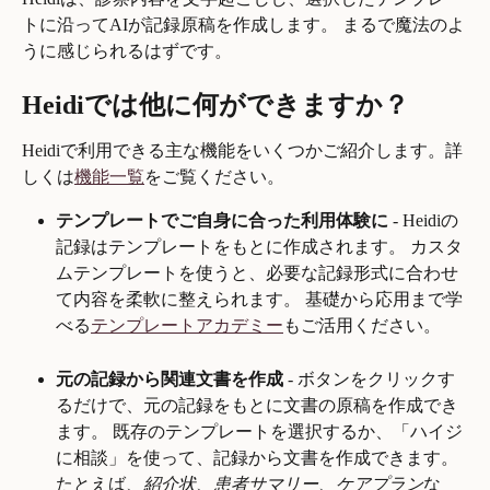
トに沿ってAIが記録原稿を作成します。 まるで魔法のよ
うに感じられるはずです。
Heidiでは他に何ができますか？
Heidiで利用できる主な機能をいくつかご紹介します。詳
しくは
機能一覧
をご覧ください。
テンプレートでご自身に合った利用体験に
 - Heidiの
記録はテンプレートをもとに作成されます。 カスタ
ムテンプレートを使うと、必要な記録形式に合わせ
て内容を柔軟に整えられます。 基礎から応用まで学
べる
テンプレートアカデミー
もご活用ください。
元の記録から関連文書を作成
 - ボタンをクリックす
るだけで、元の記録をもとに文書の原稿を作成でき
ます。 既存のテンプレートを選択するか、「ハイジ
に相談」を使って、記録から文書を作成できます。 
たとえば、
紹介状
、
患者サマリー
、
ケアプラン
な