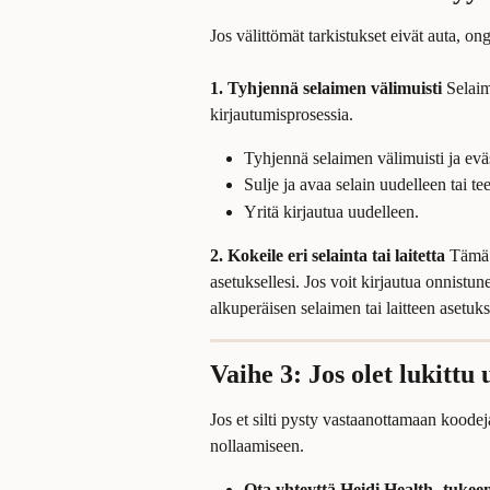
Jos välittömät tarkistukset eivät auta, o
1. Tyhjennä selaimen välimuisti
 Selaim
kirjautumisprosessia.
Tyhjennä selaimen välimuisti ja eväs
Sulje ja avaa selain uudelleen tai 
Yritä kirjautua uudelleen.
2. Kokeile eri selainta tai laitetta
 Tämä 
asetuksellesi. Jos voit kirjautua onnistune
alkuperäisen selaimen tai laitteen asetuks
Vaihe 3: Jos olet lukittu
Jos et silti pysty vastaanottamaan koodej
nollaamiseen.
Ota yhteyttä Heidi Health -tukeen