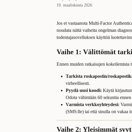
19. maaliskuuta 2026
Jos et vastaanota Multi-Factor Authentic
noudata näitä vaiheita ongelman diagnoso
todentajasovelluksen käyttöä luotettav
Vaihe 1: Välittömät tark
Ennen muiden ratkaisujen kokeilemista t
Tarkista roskapostin/roskapostik
virheellisesti.
Pyydä uusi koodi:
 Käytä kirjautu
Odota vähintään 60 sekuntia ennen u
Varmista verkkoyhteydesi:
 Varmi
(SMS:lle) tai että sinulla on vakaa i
Vaihe 2: Yleisimmät syyt