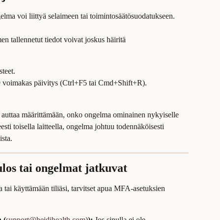
ngelma voi liittyä selaimeen tai toimintosäätösuodatukseen.
en tallennetut tiedot voivat joskus häiritä 
teet.
tee voimakas päivitys (Ctrl+F5 tai Cmd+Shift+R).
auttaa määrittämään, onko ongelma ominainen nykyiselle 
esti toisella laitteella, ongelma johtuu todennäköisesti 
ista.
 ulos tai ongelmat jatkuvat
a tai käyttämään tiliäsi, tarvitset apua MFA-asetuksien 
 (
support@heidihealth.com
)
):
 Jos sinulla ei ole 