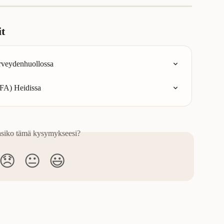
it
erveydenhuollossa
FA) Heidissa
asiko tämä kysymykseesi?
😞
😐
😃