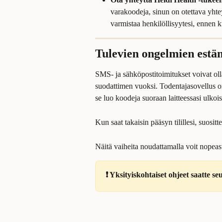
varakoodeja, sinun on otettava yhtey
varmistaa henkilöllisyytesi, ennen k
Tulevien ongelmien estäm
SMS- ja sähköpostitoimitukset voivat olla
suodattimen vuoksi. Todentajasovellus o
se luo koodeja suoraan laitteessasi ulkoi
Kun saat takaisin pääsyn tilillesi, suos
Näitä vaiheita noudattamalla voit nopeasti
❗ Yksityiskohtaiset ohjeet saatte 