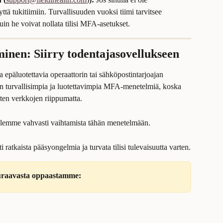
ttä tukitiimiin. Turvallisuuden vuoksi tiimi tarvitsee 
uin he voivat nollata tilisi MFA-asetukset.
inen: Siirry todentajasovellukseen
 epäluotettavia operaattorin tai sähköpostintarjoajan 
n turvallisimpia ja luotettavimpia MFA-menetelmiä, koska 
sten verkkojen riippumatta.
ittelemme vahvasti vaihtamista tähän menetelmään.
 ratkaista pääsyongelmia ja turvata tilisi tulevaisuutta varten.
seuraavasta oppaastamme: