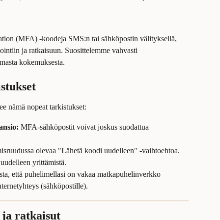
ation (MFA) -koodeja SMS:n tai sähköpostin välityksellä, 
intiin ja ratkaisuun. Suosittelemme vahvasti 
immasta kokemuksesta.
istukset
ee nämä nopeat tarkistukset:
ansio:
 MFA-sähköpostit voivat joskus suodattua 
misruudussa olevaa "Lähetä koodi uudelleen" -vaihtoehtoa. 
udelleen yrittämistä.
sta, että puhelimellasi on vakaa matkapuhelinverkko 
nternetyhteys (sähköpostille).
 ja ratkaisut