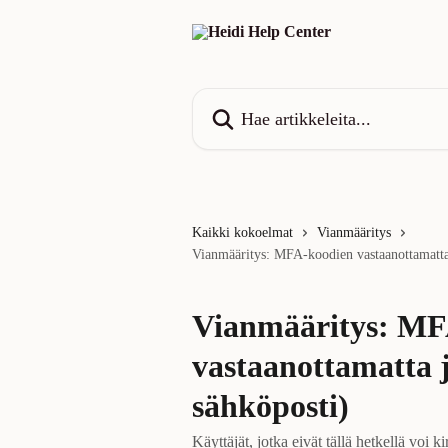
Siirry pääsisältöön
Hae artikkeleita...
Kaikki kokoelmat
Vianmääritys
Vianmääritys: MFA-koodien vastaanottamatta
Vianmääritys: MF
vastaanottamatta 
sähköposti)
Käyttäjät, jotka eivät tällä hetkellä voi