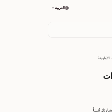
العربية
لجة ذات
P، ستظل ملاحظات استشارتك تُنشأ 