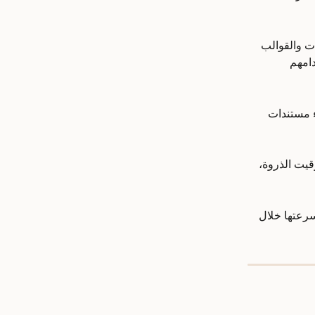
احظات والقوالب 
ستخدامهم 
اء مستندات 
ناطق التوقيت الذروة، 
سرعتها خلال 