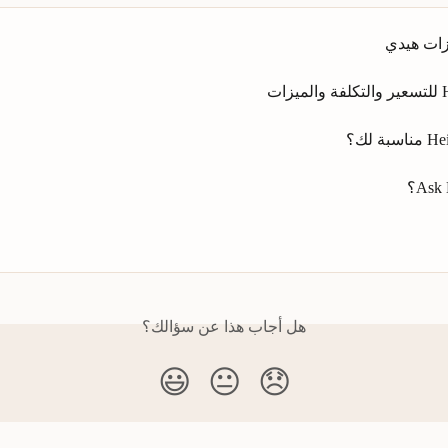
ات هيدي
هل أجاب هذا عن سؤالك؟
😃
😐
😞