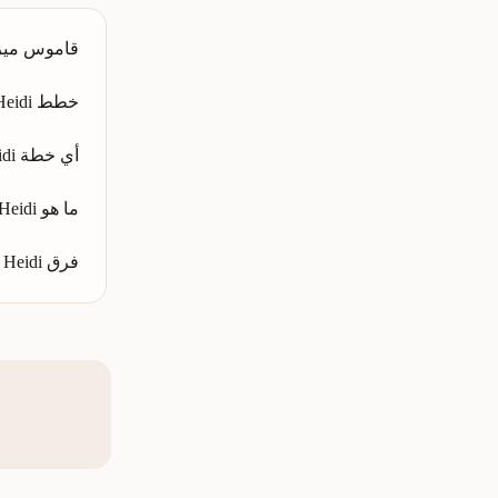
قاموس ميز
خطط Heidi للتسعير والتكلفة والميزات
أي خطة Heidi مناسبة لك؟
ما هو Ask Heidi؟
فرق Heidi