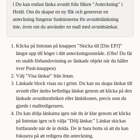
ℹ️ Du kan endast länka avsnitt från fliken "Anteckning" i 
Heidi. Om du skapar en ny flik och genererar en 
anteckning fungerar funktionerna för avsnittslänkning 
inte, även om du använder en mall med avsnittsänkar.
Klicka på listrutan på knappen "Skicka till [Din EPJ]" 
längst upp till höger i ditt anteckningsområde. (Obs! Du får 
en snabb förhandsvisning av länkade objekt när du håller 
över Push-knappen)
Välj "Visa länkar" från listan.
Länkade block visas nu i grönt. Du kan nu skapa länkar till 
avsnitt eller ändra befintliga länkar genom att klicka på den 
länkade avsnittsrubriken eller länkikonen, precis som du 
gjorde i mallredigeraren.
Du kan dölja länkarna igen när du är klar genom att klicka 
på listrutan igen och välja "Dölj länkar." Länkar skickas 
fortfarande när de är dolda. De är bara borta så att du kan 
fokusera på att redigera din anteckning.