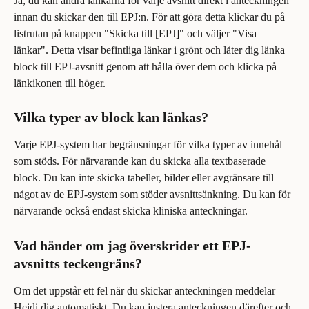
Ja, du kan ändra länkarna för varje avsnitt direkt i anteckningen 
innan du skickar den till EPJ:n. För att göra detta klickar du på 
listrutan på knappen "Skicka till [EPJ]" och väljer "Visa 
länkar". Detta visar befintliga länkar i grönt och låter dig länka 
block till EPJ-avsnitt genom att hålla över dem och klicka på 
länkikonen till höger.
Vilka typer av block kan länkas?
Varje EPJ-system har begränsningar för vilka typer av innehål 
som stöds. För närvarande kan du skicka alla textbaserade 
block. Du kan inte skicka tabeller, bilder eller avgränsare till 
något av de EPJ-system som stöder avsnittsänkning. Du kan för 
närvarande också endast skicka kliniska anteckningar.
Vad händer om jag överskrider ett EPJ-
avsnitts teckengräns?
Om det uppstår ett fel när du skickar anteckningen meddelar 
Heidi dig automatiskt. Du kan justera anteckningen därefter och 