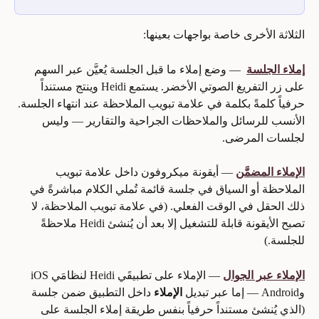
الثلاثة الأخرى خاصة بواجهات بعينها:
إملاء الجلسة
 — وضع إملاء ما قبل الجلسة يُعيَّن عبر السهم 
على زر التفريغ الصوتي الأخضر. يستمع Heidi وينتج مستنداً 
حرفياً كلمةً بكلمة في علامة تبويب الملاحظة عند انتهاء الجلسة. 
الأنسب للرسائل والملاحظات الجراحية والتقارير — وليس 
لجلسات المرضى.
الإملاء المضمَّن
 — أيقونة ميكروفون داخل علامة تبويب 
الملاحظة أو السياق في جلسة قائمة تُملي الكلام مباشرةً في 
ذلك الحقل في الوقت الفعلي. (في علامة تبويب الملاحظة، لا 
تصبح الأيقونة قابلة للتشغيل إلا بعد أن يُنشئ Heidi ملاحظةً 
للجلسة.)
الإملاء عبر الجوال
 — الإملاء على تطبيقَي Heidi لنظامَي iOS 
وAndroid — إما عبر تبديل 
الإملاء
 داخل التطبيق ضمن جلسة 
(الذي يُنشئ مستنداً حرفياً بنفس طريقة إملاء الجلسة على 