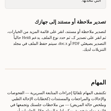
التي تتحدثها.
تصدير ملاحظة أو مستند إلى جهازك
لتصدير ملاحظة أو مستند، انقر على قائمة المزيد من الخيارات، 
ثم انقر على تصدير كـ، ثم حدد نوع الملف. يدعم Heidi حالياً 
التصدير بصيغتَي PDF أو doc.x. سيتم حفظ الملف في مجلد 
التنزيلات لديك.
المهام
تكتشف المهام تلقائيًا إجراءات المتابعة السريرية — الفحوصات 
والإحالات والمراجعات والمستندات (كخطابات الإحالة الطبي 
وملخص حالة المريض) — من ملاحظات جلستك وتجمعها في 
قائمة مهام شخصية. يمكن إدارة المهام خلال الجلسات أو 