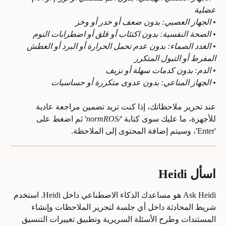
عضلية
• الجهاز العصبي: بدون ضعف أو خدر أو وخز
• الصحة النفسية: بدون اكتئاب أو قلق أو اضطرابات النوم
• الغدد الصماء: بدون عدم تحمل الحرارة أو البرد أو العطش 
المفرط أو التبول المتكرر
• الدم: بدون كدمات سهلة أو نزيف
• الجهاز المناعي: بدون عدوى متكررة أو حساسيات
عند تحرير ملاحظاتك، إذا كنت تريد تضمين مراجعة عادية 
للأجهزة، ما عليك سوى كتابة '
/normROS
' ثم اضغط على 
'Enter'، وسيتم إضافة المحتوى إلى الملاحظة.
اسأل Heidi
Ask Heidi هو مساعدك الذكاء الاصطناعي داخل Heidi. استخدم 
شريط المحادثة داخل أي جلسة لتحرير الملاحظات وإنشاء 
المستندات وطرح الأسئلة السريرية وتطبيق تغييرات التنسيق 