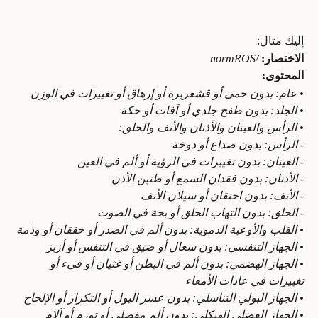
إليك مثال:
الاختصار:
/normROS
المحتوى:
• عام: بدون حمى أو قشعريرة أو إرهاق أو تغييرات في الوزن
• الجلد: بدون طفح جلدي أو آفات أو حكة
• الرأس والعينان والأذنان والأنف والحلق:
- الرأس: بدون صداع أو دوخة
- العينان: بدون تغييرات في الرؤية أو ألم في العين
- الأذنان: بدون فقدان السمع أو طنين الأذن
- الأنف: بدون احتقان أو سيلان الأنف
- الحلق: بدون التهاب الحلق أو بحة في الصوت
• القلب والأوعية الدموية: بدون ألم في الصدر أو خفقان أو وذمة
• الجهاز التنفسي: بدون سعال أو ضيق في التنفس أو أزيز
• الجهاز الهضمي: بدون ألم في البطن أو غثيان أو قيء أو 
تغييرات في عادات الأمعاء
• الجهاز البولي التناسلي: بدون عسر البول أو التكرار أو الإلحاح
• الجهاز العضلي الهيكلي: بدون ألم مفصلي أو تورم أو آلام 