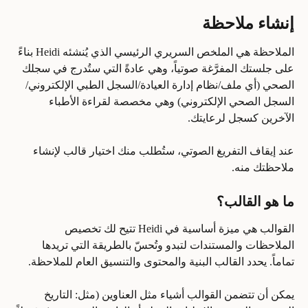
إنشاء ملاحظة
الملاحظة هي الملخص السريري الرئيسي الذي يُنشئه Heidi بناءً 
على جلستك المفرَّغة صوتياً، وهي عادةً التي ستُدرج في سجلك 
الصحي (أي ملف/نظام إدارة العيادة/السجل الطبي الإلكتروني/
السجل الصحي الإلكتروني) وهي مخصصة لقراءة الأطباء 
الآخرين كسجل لرعايتك.
عند إيقاف التفريغ الصوتي، ستُطلب منك اختيار قالب لإنشاء 
ملاحظتك منه.
ما هو القالب؟
القوالب هي ميزة أساسية في Heidi تتيح لك تخصيص 
الملاحظات والمستندات لتبدو وتُحسّ بالطريقة التي تريدها 
تماماً. يحدد القالب البنية والمحتوى والتنسيق العام للملاحظة. 
يمكن أن تتضمن القوالب أشياء مثل العناوين (مثل: التاريخ 