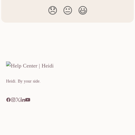
😞
😐
😃
Heidi. By your side.​​​​‌ ‍ ​‍​‍‌‍ ‌ ​‍‌‍‍‌‌‍‌ ‌‍‍‌‌‍ ‍​‍​‍​ ‍‍​‍​‍‌ ​ ‌‍​‌‌‍ ‍‌‍‍‌‌ ‌​‌ ‍‌​‍ ‍‌‍‍‌‌‍ ​‍​‍​‍ ​​‍​‍‌‍‍​‌ ​‍‌‍‌‌