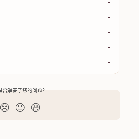
是否解答了您的问题？
😞
😐
😃