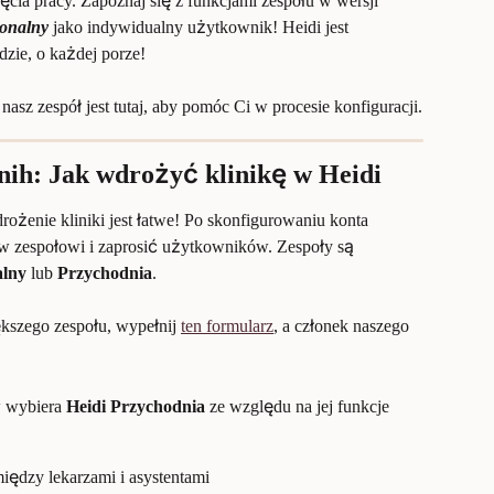
cia pracy. Zapoznaj się z funkcjami zespołu w wersji 
jonalny
 jako indywidualny użytkownik! Heidi jest 
zie, o każdej porze!
asz zespół jest tutaj, aby pomóc Ci w procesie konfiguracji.
dnih: Jak wdrożyć klinikę w Heidi
rożenie kliniki jest łatwe! Po skonfigurowaniu konta 
w zespołowi i zaprosić użytkowników. Zespoły są 
alny
 lub 
Przychodnia
.
szego zespołu, wypełnij 
ten formularz
, a członek naszego 
 wybiera 
Heidi Przychodnia
 ze względu na jej funkcje 
iędzy lekarzami i asystentami