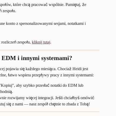
espołów, które chcą pracować wspólnie. Pamiętaj, że 
 zespołu.
ne konto z spersonalizowanymi sesjami, notatkami i 
rozliczeń zespołu, 
kliknij tutaj
.
 z EDM i innymi systemami?
ięcej pojawia się każdego miesiąca. Chociaż Heidi jest 
lne, łatwo wspiera przepływy pracy z innymi systemami:
j "Kopiuj", aby szybko przesłać notatki do EDM lub 
chodnią.
nie rozwijamy więcej integracji. Jeśli chciałbyś omówić 
tuj się z nami — nasz zespół chętnie to zbada z Tobą!