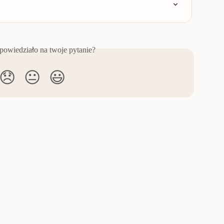
powiedziało na twoje pytanie?
😞
😐
😃