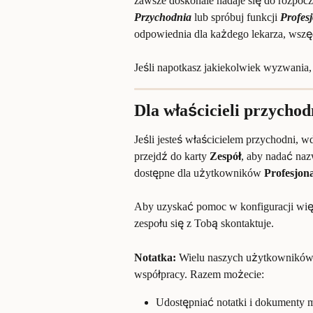
zawsze doskonale nadaje się do rozpoczę
Przychodnia
 lub spróbuj funkcji 
Profes
odpowiednia dla każdego lekarza, wszęd
Jeśli napotkasz jakiekolwiek wyzwania, n
Dla właścicieli przycho
Jeśli jesteś właścicielem przychodni, wd
przejdź do karty 
Zespół
, aby nadać naz
dostępne dla użytkowników 
Profesjon
Aby uzyskać pomoc w konfiguracji więk
zespołu się z Tobą skontaktuje.
Notatka:
 Wielu naszych użytkowników
współpracy. Razem możecie:
Udostępniać notatki i dokumenty m