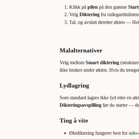
Klikk på 
pilen
 på den grønne 
Start
Velg 
Diktering
 fra rullegardinlisten
Tal, og avslutt deretter økten — He
Malalternativer
Velg mellom 
Smart diktering
 (strukture
ikke brukes under økten. Hvis du trenger å
Lydlagring
Som standard lagres ikke lyd etter en øk
Dikteringsavspilling
 før du starter — de
Ting å vite
Øktdiktering fungerer best for solo-