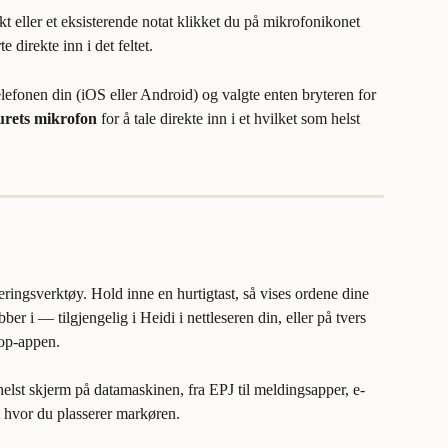
t eller et eksisterende notat klikket du på mikrofonikonet 
e direkte inn i det feltet.
lefonen din (iOS eller Android) og valgte enten bryteren for 
turets mikrofon
 for å tale direkte inn i et hvilket som helst 
teringsverktøy. Hold inne en hurtigtast, så vises ordene dine 
bber i — tilgjengelig i Heidi i nettleseren din, eller på tvers 
top-appen.
m helst skjerm på datamaskinen, fra EPJ til meldingsapper, e-
t hvor du plasserer markøren.