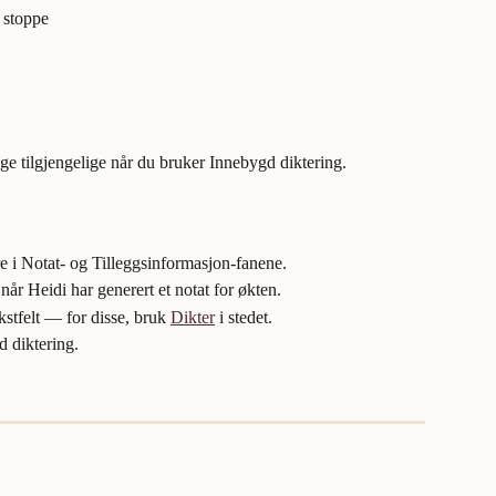
 stoppe
gge tilgjengelige når du bruker Innebygd diktering.
re i Notat- og Tilleggsinformasjon-fanene.
 når Heidi har generert et notat for økten.
ekstfelt — for disse, bruk 
Dikter
 i stedet.
d diktering.