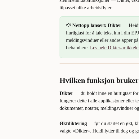
stemmeinndatafunksjoner — Dikter, Øktd
tilpasset ulike arbeidsflyter.
💡 
Nettopp lansert: Dikter
 — Heidi
hurtigtast for å tale tekst inn i din E
meldingsvinduer eller andre apper på 
behandlere. 
Les hele Dikter-artikkele
Hvilken funksjon bruker
Dikter
 — du holdt inne en hurtigtast f
fungerer dette i alle applikasjoner eller 
dokumenter, notater, meldingsvinduer og m
Øktdiktering
 — før du startet en økt, 
valgte «Dikter». Heidi lytter til deg og 