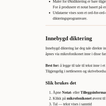
Maler for Øktdiktering er bare tilgje
For å produsere et notat basert på e
Utdataene vises som et ord-for-ord-sk
dikteringsprogramvare.
Innebygd diktering
Innebygd diktering lar deg tale direkte in
åpnes via mikrofonikonet inne i disse fa
Best for:
 å legge til tale til tekst inne i
Tilgjengelig i nettleseren og skrivebords
Slik brukes det
Åpne 
Notat
- eller 
Tilleggsinforma
Klikk på 
mikrofonikonet
 øverst ti
Tal — tekst vises i sanntid