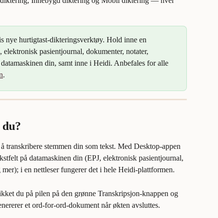
iktering, Innebygd diktering og Mobil diktering — hver 
s nye hurtigtast-dikteringsverktøy. Hold inne en 
PJ, elektronisk pasientjournal, dokumenter, notater, 
datamaskinen din, samt inne i Heidi. Anbefales for alle 
n
.
 du?
or å transkribere stemmen din som tekst. Med Desktop-appen 
tekstfelt på datamaskinen din (EPJ, elektronisk pasientjournal, 
er); i en nettleser fungerer det i hele Heidi-plattformen.
klikket du på pilen på den grønne Transkripsjon-knappen og 
genererer et ord-for-ord-dokument når økten avsluttes.