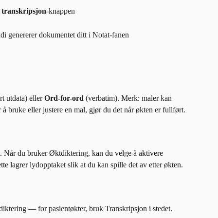
 transkripsjon
-knappen
idi genererer dokumentet ditt i Notat-fanen
rt utdata) eller 
Ord-for-ord
 (verbatim). Merk: maler kan 
 bruke eller justere en mal, gjør du det når økten er fullført.
t. Når du bruker Øktdiktering, kan du velge å aktivere 
tte lagrer lydopptaket slik at du kan spille det av etter økten.
diktering — for pasientøkter, bruk Transkripsjon i stedet.