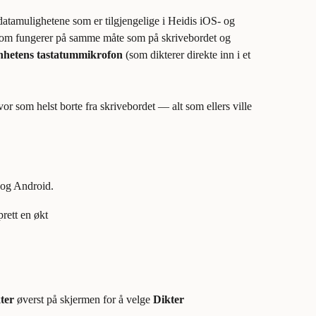
atamulighetene som er tilgjengelige i Heidis iOS- og 
som fungerer på samme måte som på skrivebordet og 
nhetens tastatummikrofon
 (som dikterer direkte inn i et 
or som helst borte fra skrivebordet — alt som ellers ville 
.
 og Android.
rett en økt
ter
 øverst på skjermen for å velge 
Dikter