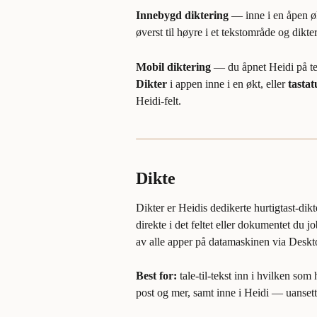
Innebygd diktering
 — inne i en åpen øk
øverst til høyre i et tekstområde og diktert
Mobil diktering
 — du åpnet Heidi på te
Dikter
 i appen inne i en økt, eller 
tasta
Heidi-felt.
Dikte
Dikter er Heidis dedikerte hurtigtast-dik
direkte i det feltet eller dokumentet du jo
av alle apper på datamaskinen via Desk
Best for:
 tale-til-tekst inn i hvilken so
post og mer, samt inne i Heidi — uanset