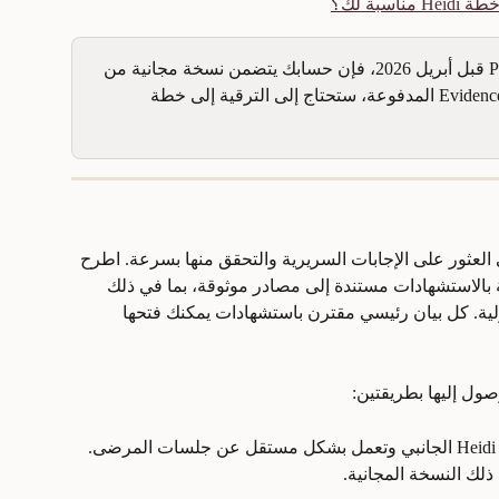
Hei مناسبة لك؟
💡 إذا اشترك فريقك في خطة Practice قبل أبريل 2026، فإن حسابك يتضمن نسخة مجانية من 
Evidence فقط. للوصول إلى ميزات Evidence المدفوعة، ستحتاج إلى الترقية إلى خطة 
لسريريين على العثور على الإجابات السريرية والتحقق منها بسرعة. اطرح 
 بالاستشهادات مستندة إلى مصادر موثوقة، بما في ذلك 
ولية. كل بيان رئيسي مقترن باستشهادات يمكنك فتحها 
ول إليها بطريقتين:
 متاحة من شريط Heidi الجانبي وتعمل بشكل مستقل عن جلسات المرضى. 
لك النسخة المجانية.