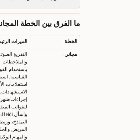
ما الفرق بين الخطة المجا
الخطة
الميزات الرئي
مجاني
التفريغ الصوتي
والملاحظات 
باستخدام القو
القياسية. استخ
استعلامات الأد
إجراءات/شهريًا
للقوالب المتق
واس
النماذج، وربط 
المريض والجل
والمهام الوكيلي