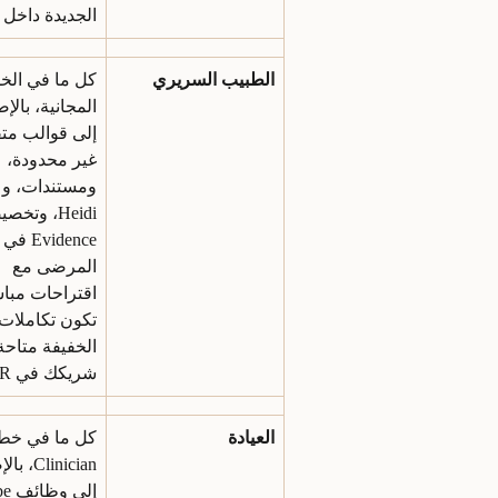
الجديدة داخل 
الطبيب السريري
كل ما في الخ
المجانية، بالإض
إلى قوالب متق
غير محدودة، 
Heidi، وتخ
vidence
المرضى مع 
اقتراحات مباش
الخفيفة متاح
شريكك في EHR.
العيادة
كل ما في خط
Clinician