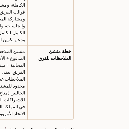
الكاملة، ومشا
قوالب الفريق،
ومشاركة المس
والجلسات، وا
ودعم تكوين ال
خطة منشئ 
منشئ الملاح
الملاحظات للفرق
المدفوع + الأد
المجانية + مي
الفريق. يبقى 
الملاحظات غير
محدود للمشتر
الحاليين (متا
للاشتراكات ال
في المملكة ال
الاتحاد الأوروب