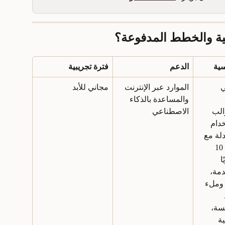
نية والخطط المدفوعة؟
سية
الدعم
فترة تجريبية
 
الموارد عبر الإنترنت 
مجاني للأبد
والمساعدة بالذكاء 
الب 
الاصطناعي
دام 
لة مع 
الاستشهادات. 10 
 
دمة، 
أل Heidi، وملء 
سة، 
ة 