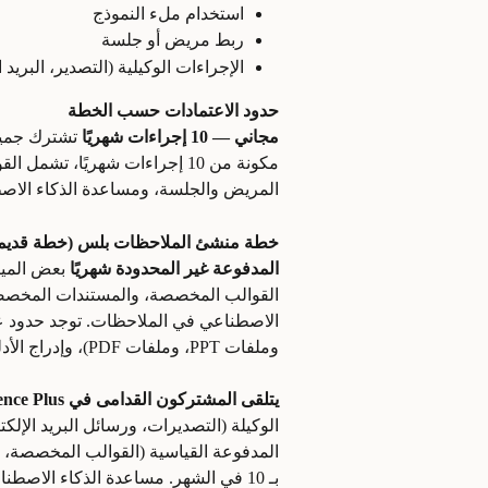
استخدام ملء النموذج
ربط مريض أو جلسة
الإجراءات الوكيلية (التصدير، البريد الإلكتر
حدود الاعتمادات حسب الخطة
مجاني — 10 إجراءات شهريًا
 تشترك جميع
مكونة من 10 إجراءات شهريًا، 
المريض والجلسة، ومساعدة الذكاء الاص
خطة منشئ الملاحظات بلس (خطة قديمة،
المدفوعة غير المحدودة شهريًا
 بعض الميز
القوالب المخصصة، والمستندات المخصصة
الاصطناعي في الملاحظات. توجد حدود على 
وملفات PPT، وملفات PDF)، وإدراج الأدلة في ملاحظتك، والتي تقتصر على 
يتلقى المشتركون القدامى في Evidence Plus رصيدًا مدفوعًا متقدمًا:
المدفوعة القياسية (القوالب المخصصة، 
بـ 10 في الشهر. مساعدة الذكاء الاصطناعي في الملاحظات غير محدودة.