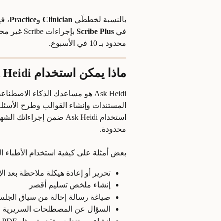
بالنسبة لخططَي 
Clinician
 و
Practice
، ف
في 
Scribe Plus
 بإجراءات 
محدود بـ 10 في الأسبوع.
ماذا يمكن استخدام Ask Heidi من أجله؟
المستندات وإنشاء القوالب وطرح الأسئلة 
استخدام Ask Heidi ضمن إ
محدودة.
بعض أمثلة على كيفية استخدام الأطباء السريريين 
تحرير أو إعادة هيكلة ملاحظة بعد ال
إنشاء ملخص تسليم أقصر
صياغة رسالة إحالة من سياق الجلس
السؤال عن المصطلحات السريرية ا