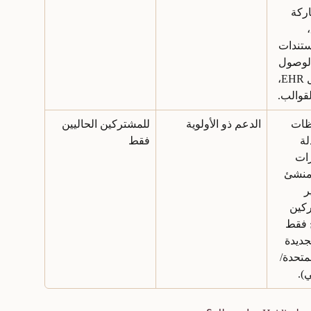
ركة 
 
تندات 
لوصول 
الكامل لتكامل EHR، 
قوالب.
ظات 
الدعم ذو الأولوية
للمشتركين الحاليين 
لة 
فقط
زات 
منشئ 
 
كين 
ح فقط 
جديدة 
متحدة/
ي).