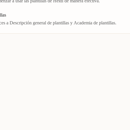
enzar a usar las plantillas de Heidi de manera efectiva.
llas
s a Descripción general de plantillas y Academia de plantillas.